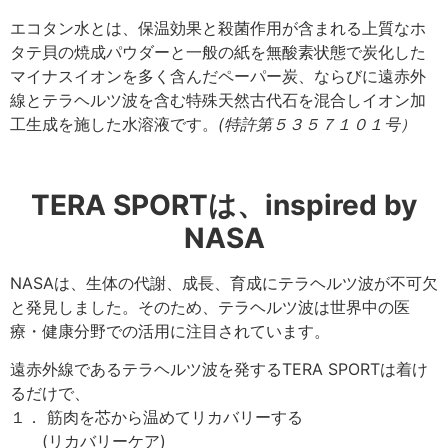
エコタン水とは、保温効果と殺菌作用が含まれる上質なホ
タテ貝の焼成パウダーと一般の紙を無酸素状態で炭化した
マイナスイオンを多く含んだペーパー炭、ならびに遠赤外
線とテラヘルツ波を含む特殊天然古代石を混合しイオン加
工生成を施した水溶液です。
(特許第５３５７１０１号）
TERA SPORTは、inspired by
NASA
NASAは、生体の代謝、成長、育成にテラヘルツ波が不可欠
と発見しました。そのため、テラヘルツ波は世界中の医
療・健康分野での活用に注目されています。
遠赤外線であるテラヘルツ波を発するTERA SPORTは着け
るだけで、
１． 筋肉を芯から温めてリカバリーする
(リカバリーケア)