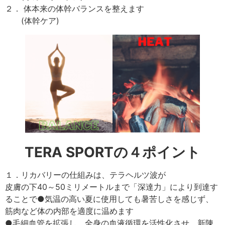
２． 体本来の体幹バランスを整えます
(体幹ケア)
TERA SPORTの４ポイント
１．リカバリーの仕組みは、テラヘルツ波が
皮膚の下40～50ミリメートルまで「深達力」により到達す
ることで●気温の高い夏に使用しても暑苦しさを感じず、
筋肉など体の内部を適度に温めます
●毛細血管を拡張し、全身の血液循環を活性化させ、新陳